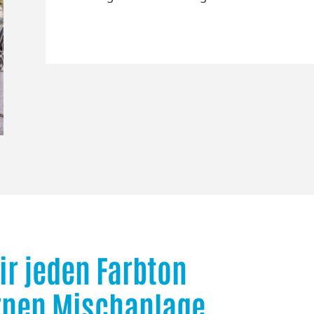
ir jeden Farbton
rnen Mischanlage